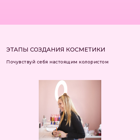
ЭТАПЫ СОЗДАНИЯ КОСМЕТИКИ
ТЕБЯ МОГУТ ЗАИНТЕРЕСОВАТЬ
МАСТЕР-КЛАССЫ...
Почувствуй себя настоящим колористом