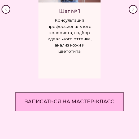
Шаг № 1
Консультация
профессионального
колориста, подбор
идеального оттенка,
анализ кожи и
цветотипа
ПЕРСОНАЛЬНЫЙ
МАСТЕР-КЛАСС
МАСТЕР-КЛАСС
Идеальная помада/б
Идеальная помада/блеск
3 490 рублей
4 990 рублей
ЗАПИСАТЬСЯ НА МАСТЕР-КЛАСС
Мероприятие проходит
Не можешь найти
только для вас, создавая
идеальную помаду?
комфортную атмосферу
Сделай ее своими ру