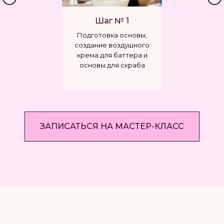
Шаг № 1
ПЕРСОНАЛЬНЫЙ
МАСТЕР-КЛАСС
Подготовка основы,
МАСТЕР-КЛАСС
создание воздушного
Идеальная помада/б
крема для баттера и
Идеальная помада/блеск
3 490 рублей
основы для скраба
4 990 рублей
Мероприятие проходит
Не можешь найти
ЗАПИСАТЬСЯ НА МАСТЕР-КЛАСС
только для вас, создавая
идеальную помаду?
комфортную атмосферу
Сделай ее своими ру
для творчества
ЗАПИСАТЬСЯ
ЗАПИСАТЬСЯ